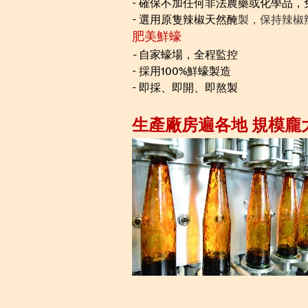
- 確保不加任何非法農藥或化學品，
- 選用原隻辣椒天然醃
製，保持辣椒
肥美鮮蠔
-
自家蠔場，全程監控
- 採用100%鮮蠔製造
- 即採、即開、即熬製
生產廠房遍各地 規模龐