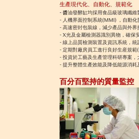
生產現代化、自動化、規範化
-
醬
油發酵缸均採用食品級玻璃纖維
- 人機界面控制系統(MMI) ，自
- 高速密封包裝線，減少產品與外
- X光及金屬檢測器識別異物，確保
- 線上品質檢測裝置及資訊系統，
- 定期對廠房員工進行良好生産規範
- 投資於工藝及生產管理科研專案
- 提升整體生產效能及降低能源消
百分百堅持的質量監控