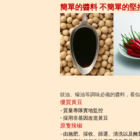
簡單的醬料 不簡單的堅
豉油、蠔油等調味必備的醬料，看似
優質黃豆
-
質量專隊實地監控
- 採用非基因改造黃豆
原隻辣椒
-
由施肥、採收、篩選、清洗以及醃